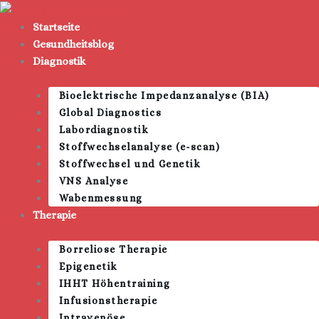
Zum
Inhalt
Startseite
springen
Gesundheitsblog
Diagnostik
Bioelektrische Impedanzanalyse (BIA)
Global Diagnostics
Labordiagnostik
Stoffwechselanalyse (e-scan)
Stoffwechsel und Genetik
VNS Analyse
Wabenmessung
Therapie
Borreliose Therapie
Epigenetik
IHHT Höhentraining
Infusionstherapie
Intravenöse