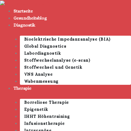
Zum
Inhalt
Startseite
springen
Gesundheitsblog
Diagnostik
Bioelektrische Impedanzanalyse (BIA)
Global Diagnostics
Labordiagnostik
Stoffwechselanalyse (e-scan)
Stoffwechsel und Genetik
VNS Analyse
Wabenmessung
Therapie
Borreliose Therapie
Epigenetik
IHHT Höhentraining
Infusionstherapie
Intravenöse