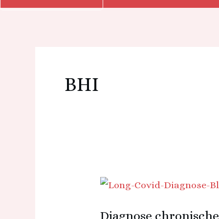
BHI
Diagnose
chronischer
Diagnose chronisch
Erschöpfung