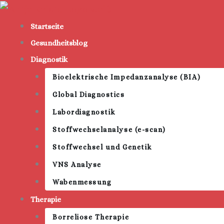
Zum
Inhalt
Startseite
springen
Gesundheitsblog
Diagnostik
Bioelektrische Impedanzanalyse (BIA)
Global Diagnostics
Labordiagnostik
Stoffwechselanalyse (e-scan)
Stoffwechsel und Genetik
VNS Analyse
Wabenmessung
Therapie
Borreliose Therapie