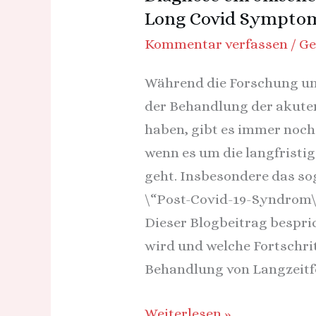
Long Covid Sympto
und
anderen
Kommentar verfassen
/
Ge
Long
Während die Forschung un
Covid
der Behandlung der akut
Symptomen
haben, gibt es immer noch
wenn es um die langfristi
geht. Insbesondere das so
\“Post-Covid-19-Syndrom\“
Dieser Blogbeitrag bespri
wird und welche Fortschrit
Behandlung von Langzeitfo
Weiterlesen »