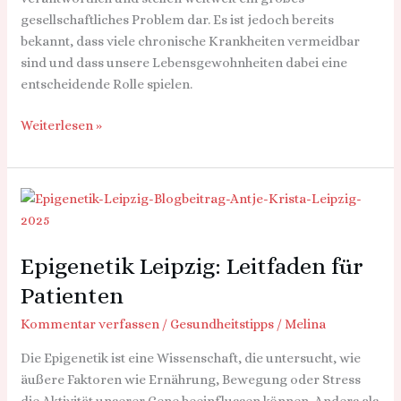
gesellschaftliches Problem dar. Es ist jedoch bereits
bekannt, dass viele chronische Krankheiten vermeidbar
sind und dass unsere Lebensgewohnheiten dabei eine
entscheidende Rolle spielen.
Weiterlesen »
Epigenetik
Leipzig:
Leitfaden
Epigenetik Leipzig: Leitfaden für
für
Patienten
Patienten
Kommentar verfassen
/
Gesundheitstipps
/
Melina
Die Epigenetik ist eine Wissenschaft, die untersucht, wie
äußere Faktoren wie Ernährung, Bewegung oder Stress
die Aktivität unserer Gene beeinflussen können. Anders als