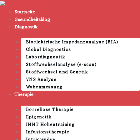
Zum
Inhalt
Startseite
springen
Gesundheitsblog
Diagnostik
Bioelektrische Impedanzanalyse (BIA)
Global Diagnostics
Labordiagnostik
Stoffwechselanalyse (e-scan)
Stoffwechsel und Genetik
VNS Analyse
Wabenmessung
Therapie
Borreliose Therapie
Epigenetik
IHHT Höhentraining
Infusionstherapie
Intravenöse