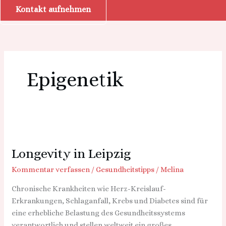
Kontakt aufnehmen
Epigenetik
Longevity
in
Longevity in Leipzig
Leipzig
Kommentar verfassen
/
Gesundheitstipps
/
Melina
Chronische Krankheiten wie Herz-Kreislauf-
Erkrankungen, Schlaganfall, Krebs und Diabetes sind für
eine erhebliche Belastung des Gesundheitssystems
verantwortlich und stellen weltweit ein großes