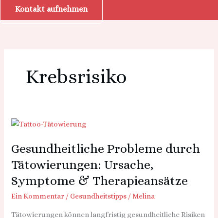
Kontakt aufnehmen
Krebsrisiko
Gesundheitliche
Probleme
Gesundheitliche Probleme durch
durch
Tätowierungen:
Tätowierungen: Ursache,
Ursache,
Symptome & Therapieansätze
Symptome
&
Ein Kommentar
/
Gesundheitstipps
/
Melina
Therapieansätze
Tätowierungen können langfristig gesundheitliche Risiken