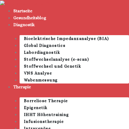
Zum
Inhalt
Startseite
springen
Gesundheitsblog
Diagnostik
Bioelektrische Impedanzanalyse (BIA)
Global Diagnostics
Labordiagnostik
Stoffwechselanalyse (e-scan)
Stoffwechsel und Genetik
VNS Analyse
Wabenmessung
Therapie
Borreliose Therapie
Epigenetik
IHHT Höhentraining
Infusionstherapie
Intravenöse