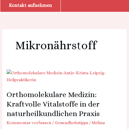
Kontakt aufnehmen
Mikronährstoff
Orthomolekulare
Medizin:
Kraftvolle
Orthomolekulare Medizin:
Vitalstoffe
in
Kraftvolle Vitalstoffe in der
der
naturheilkundlichen Praxis
naturheilkundlichen
Praxis
Kommentar verfassen
/
Gesundheitstipps
/
Melina