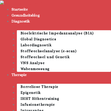
Zum
Inhalt
Startseite
springen
Gesundheitsblog
Diagnostik
Bioelektrische Impedanzanalyse (BIA)
Global Diagnostics
Labordiagnostik
Stoffwechselanalyse (e-scan)
Stoffwechsel und Genetik
VNS Analyse
Wabenmessung
Therapie
Borreliose Therapie
Epigenetik
IHHT Höhentraining
Infusionstherapie
Intravenöse