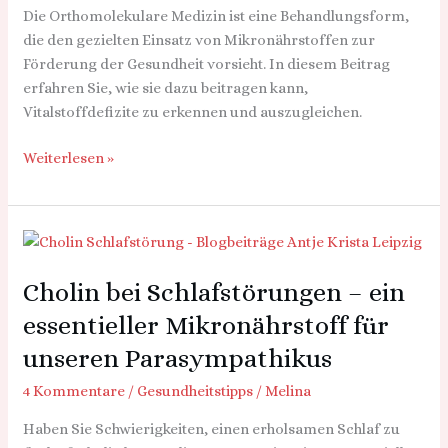
Die Orthomolekulare Medizin ist eine Behandlungsform,
die den gezielten Einsatz von Mikronährstoffen zur
Förderung der Gesundheit vorsieht. In diesem Beitrag
erfahren Sie, wie sie dazu beitragen kann,
Vitalstoffdefizite zu erkennen und auszugleichen.
Weiterlesen »
Cholin
bei
Cholin bei Schlafstörungen – ein
Schlafstörungen
–
essentieller Mikronährstoff für
ein
unseren Parasympathikus
essentieller
Mikronährstoff
4 Kommentare
/
Gesundheitstipps
/
Melina
für
Haben Sie Schwierigkeiten, einen erholsamen Schlaf zu
unseren