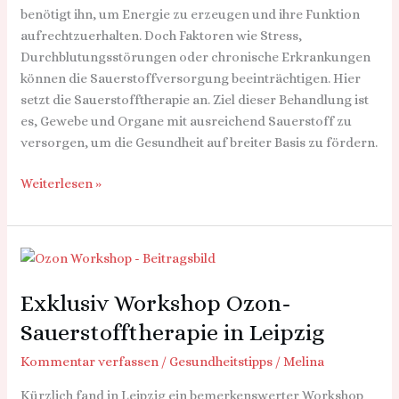
benötigt ihn, um Energie zu erzeugen und ihre Funktion
der
aufrechtzuerhalten. Doch Faktoren wie Stress,
Praxis
Durchblutungsstörungen oder chronische Erkrankungen
können die Sauerstoffversorgung beeinträchtigen. Hier
setzt die Sauerstofftherapie an. Ziel dieser Behandlung ist
es, Gewebe und Organe mit ausreichend Sauerstoff zu
versorgen, um die Gesundheit auf breiter Basis zu fördern.
Weiterlesen »
Exklusiv
Workshop
Exklusiv Workshop Ozon-
Ozon-
Sauerstofftherapie
Sauerstofftherapie in Leipzig
in
Kommentar verfassen
/
Gesundheitstipps
/
Melina
Leipzig
Kürzlich fand in Leipzig ein bemerkenswerter Workshop