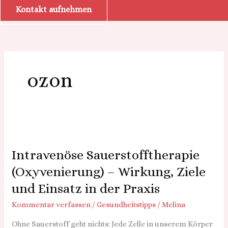
Kontakt aufnehmen
ozon
Intravenöse
Sauerstofftherapie
Intravenöse Sauerstofftherapie
(Oxyvenierung)
–
(Oxyvenierung) – Wirkung, Ziele
Wirkung,
und Einsatz in der Praxis
Ziele
und
Kommentar verfassen
/
Gesundheitstipps
/
Melina
Einsatz
Ohne Sauerstoff geht nichts: Jede Zelle in unserem Körper
in