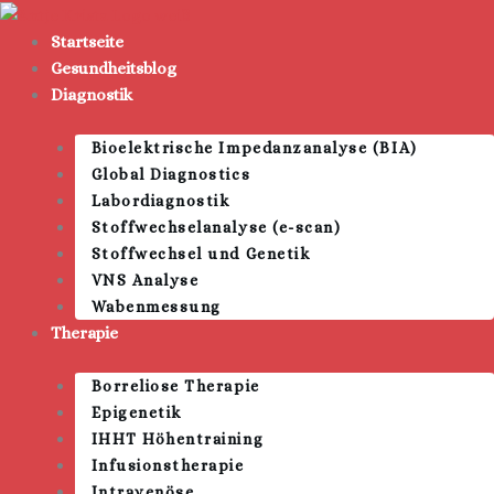
Zum
Inhalt
Startseite
springen
Gesundheitsblog
Diagnostik
Bioelektrische Impedanzanalyse (BIA)
Global Diagnostics
Labordiagnostik
Stoffwechselanalyse (e-scan)
Stoffwechsel und Genetik
VNS Analyse
Wabenmessung
Therapie
Borreliose Therapie
Epigenetik
IHHT Höhentraining
Infusionstherapie
Intravenöse