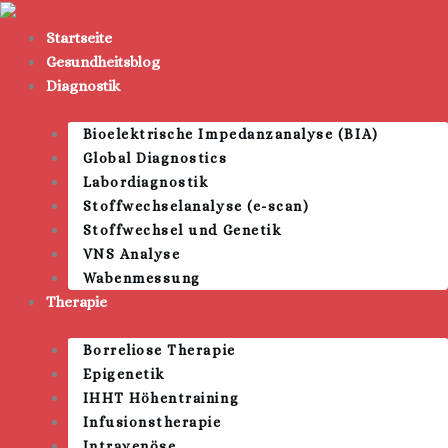
Zum
Inhalt
Startseite
springen
Gesundheitsblog
Diagnostik
Bioelektrische Impedanzanalyse (BIA)
Global Diagnostics
Labordiagnostik
Stoffwechselanalyse (e-scan)
Stoffwechsel und Genetik
VNS Analyse
Wabenmessung
Therapie
Borreliose Therapie
Epigenetik
IHHT Höhentraining
Infusionstherapie
Intravenöse