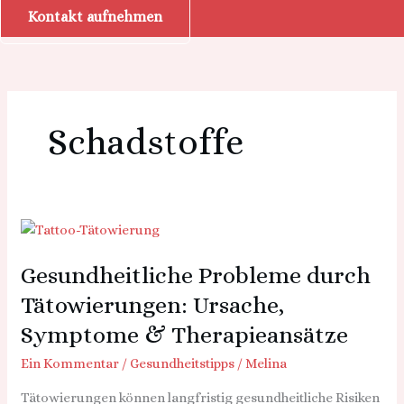
Kontakt aufnehmen
Schadstoffe
Gesundheitliche
Probleme
Gesundheitliche Probleme durch
durch
Tätowierungen:
Tätowierungen: Ursache,
Ursache,
Symptome & Therapieansätze
Symptome
&
Ein Kommentar
/
Gesundheitstipps
/
Melina
Therapieansätze
Tätowierungen können langfristig gesundheitliche Risiken