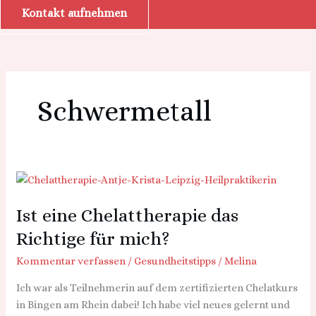
Kontakt aufnehmen
Schwermetall
Ist
eine
Ist eine Chelattherapie das
Chelattherapie
das
Richtige für mich?
Richtige
Kommentar verfassen
/
Gesundheitstipps
/
Melina
für
mich?
Ich war als Teilnehmerin auf dem zertifizierten Chelatkurs
in Bingen am Rhein dabei! Ich habe viel neues gelernt und