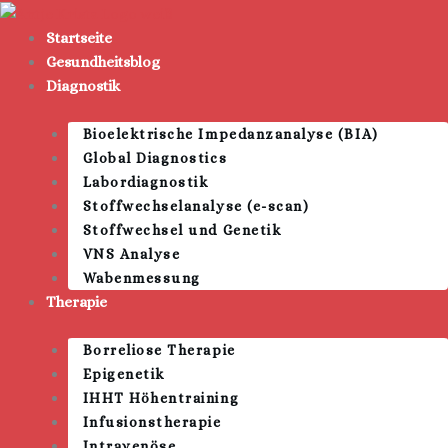
Zum
Inhalt
Startseite
springen
Gesundheitsblog
Diagnostik
Bioelektrische Impedanzanalyse (BIA)
Global Diagnostics
Labordiagnostik
Stoffwechselanalyse (e-scan)
Stoffwechsel und Genetik
VNS Analyse
Wabenmessung
Therapie
Borreliose Therapie
Epigenetik
IHHT Höhentraining
Infusionstherapie
Intravenöse