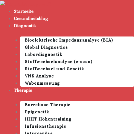
Zum
Inhalt
Startseite
springen
Gesundheitsblog
Diagnostik
Bioelektrische Impedanzanalyse (BIA)
Global Diagnostics
Labordiagnostik
Stoffwechselanalyse (e-scan)
Stoffwechsel und Genetik
VNS Analyse
Wabenmessung
Therapie
Borreliose Therapie
Epigenetik
IHHT Höhentraining
Infusionstherapie
Intravenöse