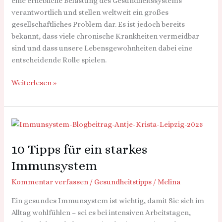
eine erhebliche Belastung des Gesundheitssystems
verantwortlich und stellen weltweit ein großes
gesellschaftliches Problem dar. Es ist jedoch bereits
bekannt, dass viele chronische Krankheiten vermeidbar
sind und dass unsere Lebensgewohnheiten dabei eine
entscheidende Rolle spielen.
Weiterlesen »
10
Tipps
10 Tipps für ein starkes
für
ein
Immunsystem
starkes
Kommentar verfassen
/
Gesundheitstipps
/
Melina
Immunsystem
Ein gesundes Immunsystem ist wichtig, damit Sie sich im
Alltag wohlfühlen – sei es bei intensiven Arbeitstagen,