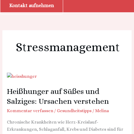
Kontakt aufnehmen
Stressmanagement
Heißhunger
auf
Heißhunger auf Süßes und
Süßes
und
Salziges: Ursachen verstehen
Salziges:
Kommentar verfassen
/
Gesundheitstipps
/
Melina
Ursachen
verstehen
Chronische Krankheiten wie Herz-Kreislauf-
Erkrankungen, Schlaganfall, Krebs und Diabetes sind für