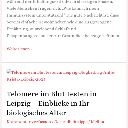
während der Erkältungszeit oder in stressigen Phasen.
Viele Menschen fragen sich: „Wie kann ich mein
Immunsystem unterstützen?“ Die gute Nachricht ist, dass
bereits einfache Gewohnheiten wie eine ausgewogene
Ernährung, ausreichend Schlaf und
Entspannungstechniken zur Gesundheit beitragen können.
Weiterlesen »
Telomere
im
Blut
Telomere im Blut testen in
testen
in
Leipzig – Einblicke in Ihr
Leipzig
biologisches Alter
–
Einblicke
Kommentar verfassen
/
Gesundheitstipps
/
Melina
in