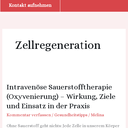
Kontakt aufnehmen
Zellregeneration
Intravenöse
Sauerstofftherapie
Intravenöse Sauerstofftherapie
(Oxyvenierung)
–
(Oxyvenierung) – Wirkung, Ziele
Wirkung,
und Einsatz in der Praxis
Ziele
und
Kommentar verfassen
/
Gesundheitstipps
/
Melina
Einsatz
Ohne Sauerstoff geht nichts: Jede Zelle in unserem Körper
in