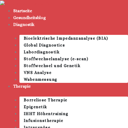
Zum
Inhalt
Startseite
springen
Gesundheitsblog
Diagnostik
Bioelektrische Impedanzanalyse (BIA)
Global Diagnostics
Labordiagnostik
Stoffwechselanalyse (e-scan)
Stoffwechsel und Genetik
VNS Analyse
Wabenmessung
Therapie
Borreliose Therapie
Epigenetik
IHHT Höhentraining
Infusionstherapie
Intravenöse